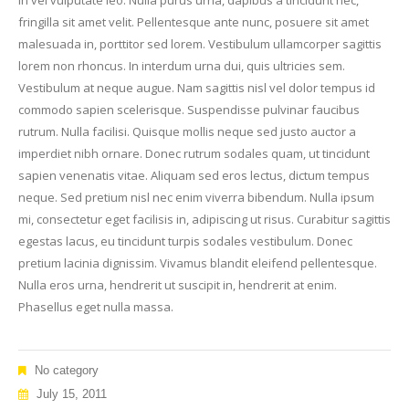
In vel vulputate leo. Nulla purus urna, dapibus a tincidunt nec,
fringilla sit amet velit. Pellentesque ante nunc, posuere sit amet
malesuada in, porttitor sed lorem. Vestibulum ullamcorper sagittis
lorem non rhoncus. In interdum urna dui, quis ultricies sem.
Vestibulum at neque augue. Nam sagittis nisl vel dolor tempus id
commodo sapien scelerisque. Suspendisse pulvinar faucibus
rutrum. Nulla facilisi. Quisque mollis neque sed justo auctor a
imperdiet nibh ornare. Donec rutrum sodales quam, ut tincidunt
sapien venenatis vitae. Aliquam sed eros lectus, dictum tempus
neque. Sed pretium nisl nec enim viverra bibendum. Nulla ipsum
mi, consectetur eget facilisis in, adipiscing ut risus. Curabitur sagittis
egestas lacus, eu tincidunt turpis sodales vestibulum. Donec
pretium lacinia dignissim. Vivamus blandit eleifend pellentesque.
Nulla eros urna, hendrerit ut suscipit in, hendrerit at enim.
Phasellus eget nulla massa.
No category
July 15, 2011