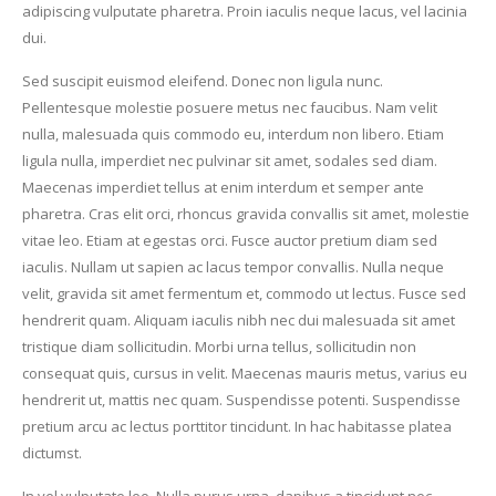
adipiscing vulputate pharetra. Proin iaculis neque lacus, vel lacinia
dui.
Sed suscipit euismod eleifend. Donec non ligula nunc.
Pellentesque molestie posuere metus nec faucibus. Nam velit
nulla, malesuada quis commodo eu, interdum non libero. Etiam
ligula nulla, imperdiet nec pulvinar sit amet, sodales sed diam.
Maecenas imperdiet tellus at enim interdum et semper ante
pharetra. Cras elit orci, rhoncus gravida convallis sit amet, molestie
vitae leo. Etiam at egestas orci. Fusce auctor pretium diam sed
iaculis. Nullam ut sapien ac lacus tempor convallis. Nulla neque
velit, gravida sit amet fermentum et, commodo ut lectus. Fusce sed
hendrerit quam. Aliquam iaculis nibh nec dui malesuada sit amet
tristique diam sollicitudin. Morbi urna tellus, sollicitudin non
consequat quis, cursus in velit. Maecenas mauris metus, varius eu
hendrerit ut, mattis nec quam. Suspendisse potenti. Suspendisse
pretium arcu ac lectus porttitor tincidunt. In hac habitasse platea
dictumst.